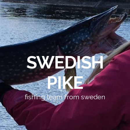
SWEDISH
PIKE
fishing team from sweden