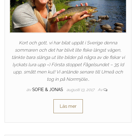
Kort och gott, vi har bilat uppåt i Sverige denna
sommaren och det har blivit lite fiske längst vägen,
tänkte bara slänga ut lite bilder på några av de fiskar vi
lyckats lura upp =) Första stoppet Fågelsundet – 35 Id
upp, smått men kul! Vi anlände senare till Umeå och
tog in på Norrmjöle…
av
SOFIE & JONAS
augusti 13, 2017
Av
Läs mer