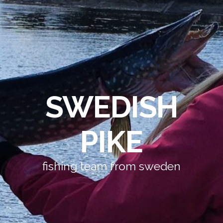
SWEDISH
PIKE
fishing team from sweden