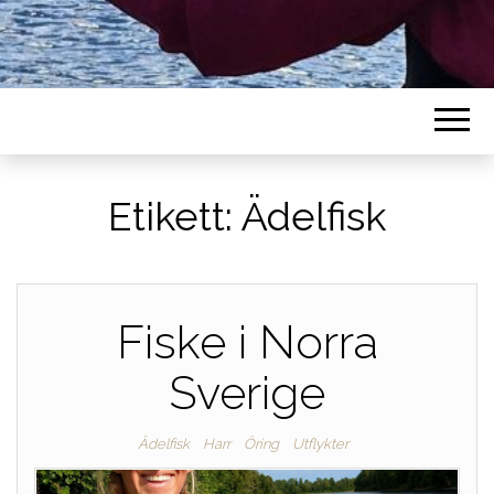
Etikett:
Ädelfisk
Fiske i Norra
Sverige
Ädelfisk
Harr
Öring
Utflykter