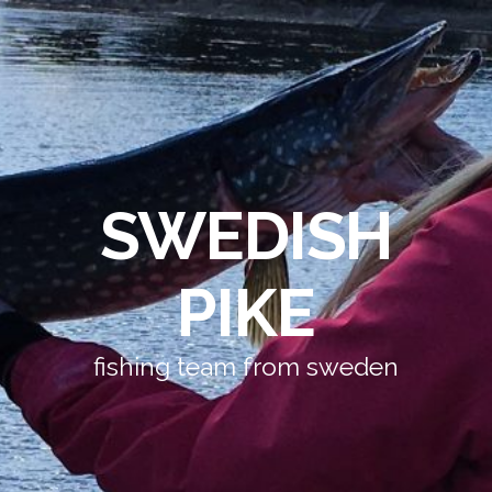
SWEDISH
PIKE
fishing team from sweden