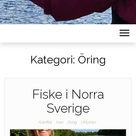
Kategori:
Öring
Fiske i Norra
Sverige
Ädelfisk
Harr
Öring
Utflykter