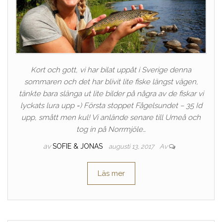
Kort och gott, vi har bilat uppåt i Sverige denna
sommaren och det har blivit lite fiske längst vägen,
tänkte bara slänga ut lite bilder på några av de fiskar vi
lyckats lura upp =) Första stoppet Fågelsundet – 35 Id
upp, smått men kul! Vi anlände senare till Umeå och
tog in på Norrmjöle…
av
SOFIE & JONAS
augusti 13, 2017
Av
Läs mer