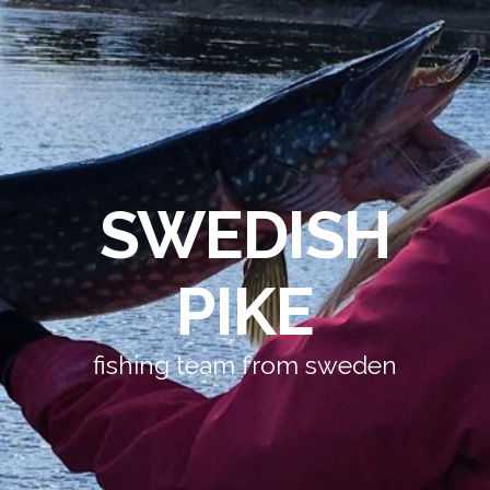
SWEDISH
PIKE
fishing team from sweden