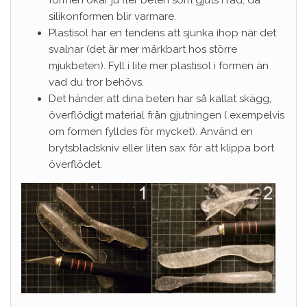
formen ökar ju fler beten som gjuts i rad, då
silikonformen blir varmare.
Plastisol har en tendens att sjunka ihop när det
svalnar (det är mer märkbart hos större
mjukbeten). Fyll i lite mer plastisol i formen än
vad du tror behövs.
Det händer att dina beten har så kallat skägg,
överflödigt material från gjutningen ( exempelvis
om formen fylldes för mycket). Använd en
brytsbladskniv eller liten sax för att klippa bort
överflödet.