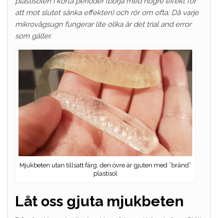
plastisolen i korta perioder (börja med högre effekt för
att mot slutet sänka effekten) och rör om ofta. Då varje
mikrovågsugn fungerar lite olika är det trial and error
som gäller.
Mjukbeten utan tillsatt färg, den övre är gjuten med ”bränd”
plastisol
Låt oss gjuta mjukbeten