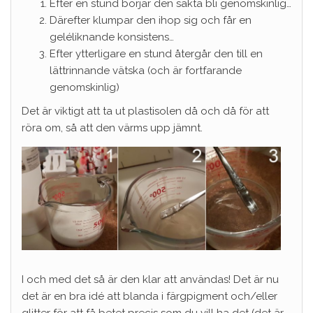
Efter en stund börjar den sakta bli genomskinlig…
Därefter klumpar den ihop sig och får en
geléliknande konsistens…
Efter ytterligare en stund återgår den till en
lättrinnande vätska (och är fortfarande
genomskinlig)
Det är viktigt att ta ut plastisolen då och då för att
röra om, så att den värms upp jämnt.
I och med det så är den klar att användas! Det är nu
det är en bra idé att blanda i färgpigment och/eller
glitter för att få betet precis som du vill ha det (det är