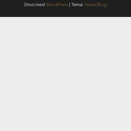
Drivs med
WordPress
|
Tema:
Head Blog