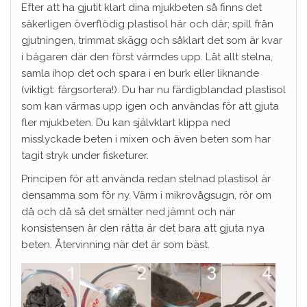
Efter att ha gjutit klart dina mjukbeten så finns det
säkerligen överflödig plastisol här och där; spill från
gjutningen, trimmat skägg och såklart det som är kvar
i bägaren där den först värmdes upp. Låt allt stelna,
samla ihop det och spara i en burk eller liknande
(viktigt: färgsortera!). Du har nu färdigblandad plastisol
som kan värmas upp igen och användas för att gjuta
fler mjukbeten. Du kan självklart klippa ned
misslyckade beten i mixen och även beten som har
tagit stryk under fisketurer.
Principen för att använda redan stelnad plastisol är
densamma som för ny. Värm i mikrovågsugn, rör om
då och då så det smälter ned jämnt och när
konsistensen är den rätta är det bara att gjuta nya
beten. Återvinning när det är som bäst.