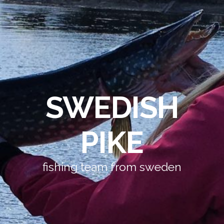
SWEDISH
PIKE
fishing team from sweden