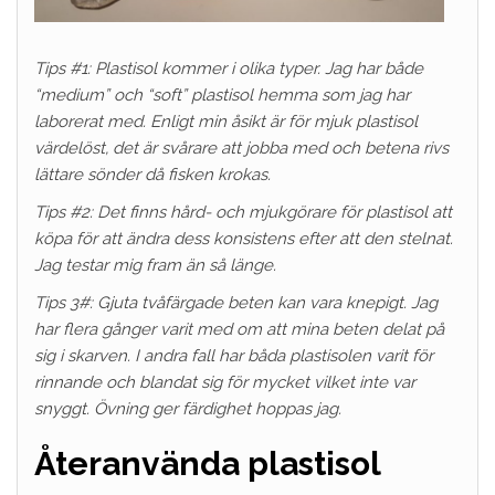
Tips #1: Plastisol kommer i olika typer. Jag har både
“medium” och “soft” plastisol hemma som jag har
laborerat med. Enligt min åsikt är för mjuk plastisol
värdelöst, det är svårare att jobba med och betena rivs
lättare sönder då fisken krokas.
Tips #2: Det finns hård- och mjukgörare för plastisol att
köpa för att ändra dess konsistens efter att den stelnat.
Jag testar mig fram än så länge.
Tips 3#: Gjuta tvåfärgade beten kan vara knepigt. Jag
har flera gånger varit med om att mina beten delat på
sig i skarven. I andra fall har båda plastisolen varit för
rinnande och blandat sig för mycket vilket inte var
snyggt. Övning ger färdighet hoppas jag.
Återanvända plastisol