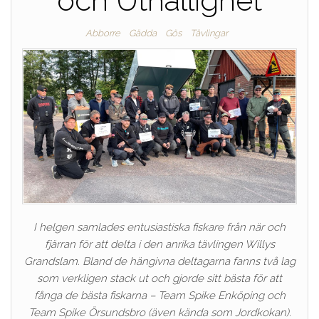
och Uthållighet
Abborre
Gädda
Gös
Tävlingar
I helgen samlades entusiastiska fiskare från när och
fjärran för att delta i den anrika tävlingen Willys
Grandslam. Bland de hängivna deltagarna fanns två lag
som verkligen stack ut och gjorde sitt bästa för att
fånga de bästa fiskarna – Team Spike Enköping och
Team Spike Örsundsbro (även kända som Jordkokan).