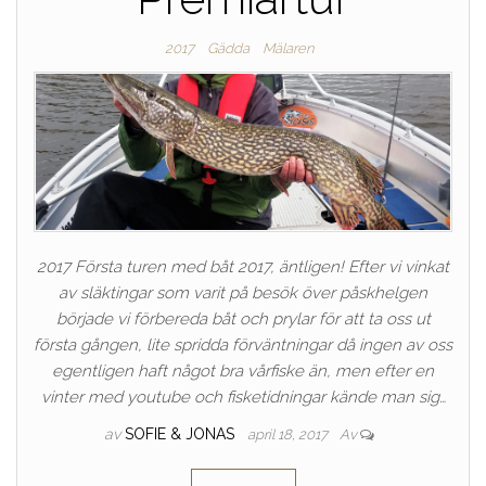
2017
Gädda
Mälaren
2017 Första turen med båt 2017, äntligen! Efter vi vinkat
av släktingar som varit på besök över påskhelgen
började vi förbereda båt och prylar för att ta oss ut
första gången, lite spridda förväntningar då ingen av oss
egentligen haft något bra vårfiske än, men efter en
vinter med youtube och fisketidningar kände man sig…
av
SOFIE & JONAS
april 18, 2017
Av