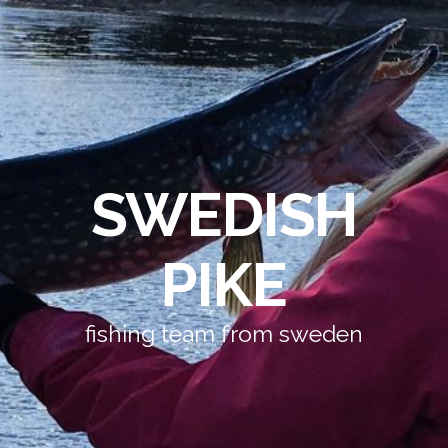
SWEDISH
PIKE
fishing team from sweden