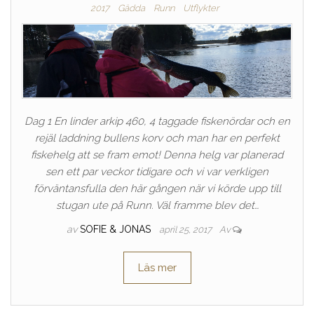
2017
Gädda
Runn
Utflykter
Dag 1 En linder arkip 460, 4 taggade fiskenördar och en
rejäl laddning bullens korv och man har en perfekt
fiskehelg att se fram emot! Denna helg var planerad
sen ett par veckor tidigare och vi var verkligen
förväntansfulla den här gången när vi körde upp till
stugan ute på Runn. Väl framme blev det…
av
SOFIE & JONAS
april 25, 2017
Av
Läs mer