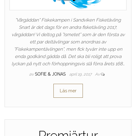
”Vårgäddan” Fiskekampen i Sandviken Fisketävling
Snart är det dags för en andra fisketävling 2017,
vårgäddan! Vi deltog på ”Ismetet” som är den första av
ett par deltävlingar som anordnas av
”Fiskekampentävlingen”, men fick tyvärr inte upp en
enda godkänd gädda då. Det ska bli roligt att prova
lyckan på nytt och förhoppningsvis slå förra årets 168…
av
SOFIE & JONAS
april 19, 2017
Av
Läs mer
Premiärtur