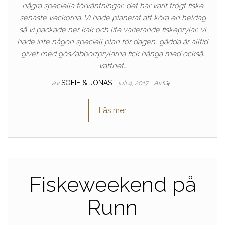
några speciella förväntningar, det har varit trögt fiske
senaste veckorna. Vi hade planerat att köra en heldag
så vi packade ner käk och lite varierande fiskeprylar, vi
hade inte någon speciell plan för dagen, gädda är alltid
givet med gös/abborrprylarna fick hänga med också.
Vattnet…
av
SOFIE & JONAS
juli 4, 2017
Av
Läs mer
Fiskeweekend på
Runn