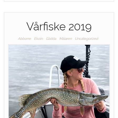
Vårfiske 2019
Abborre
Ekoln
Gädda
Mälaren
Uncategorized