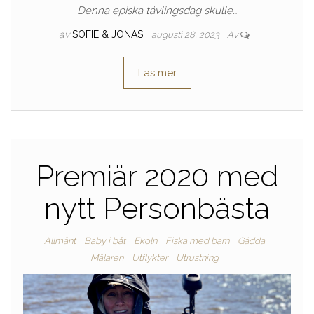
Denna episka tävlingsdag skulle…
av
SOFIE & JONAS
augusti 28, 2023
Av
Läs mer
Premiär 2020 med
nytt Personbästa
Allmänt
Baby i båt
Ekoln
Fiska med barn
Gädda
Mälaren
Utflykter
Utrustning