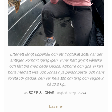
Efter ett långt uppehåll och ett trögfiskat 2018 har det
äntligen kommit igång igen, vi har haft grymt vårfiske
och fått bra med både Gädda, Abborre och gös. Vi kan
börja med att visa upp Jonas nya personbästa, och hans
första 10+ gädda, den var hela 120 cm lång och vägde in
på 10,2 kg…
av
SOFIE & JONAS
maj 26, 2019
Av
Läs mer