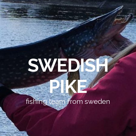
SWEDISH
PIKE
fishing team from sweden