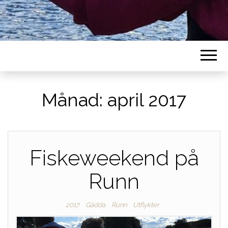
Månad:
april 2017
Fiskeweekend på
Runn
2017
Gädda
Runn
Utflykter