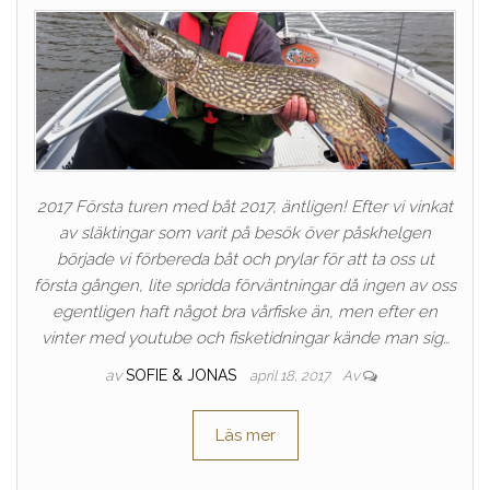
2017 Första turen med båt 2017, äntligen! Efter vi vinkat
av släktingar som varit på besök över påskhelgen
började vi förbereda båt och prylar för att ta oss ut
första gången, lite spridda förväntningar då ingen av oss
egentligen haft något bra vårfiske än, men efter en
vinter med youtube och fisketidningar kände man sig…
av
SOFIE & JONAS
april 18, 2017
Av
Läs mer