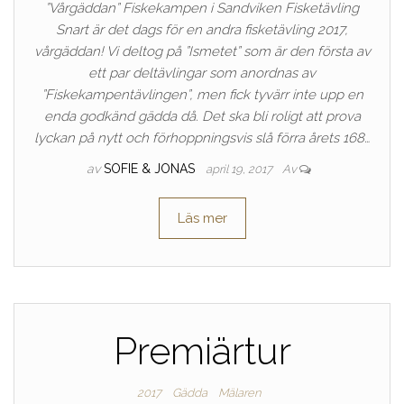
”Vårgäddan” Fiskekampen i Sandviken Fisketävling
Snart är det dags för en andra fisketävling 2017,
vårgäddan! Vi deltog på ”Ismetet” som är den första av
ett par deltävlingar som anordnas av
”Fiskekampentävlingen”, men fick tyvärr inte upp en
enda godkänd gädda då. Det ska bli roligt att prova
lyckan på nytt och förhoppningsvis slå förra årets 168…
av
SOFIE & JONAS
april 19, 2017
Av
Läs mer
Premiärtur
2017
Gädda
Mälaren