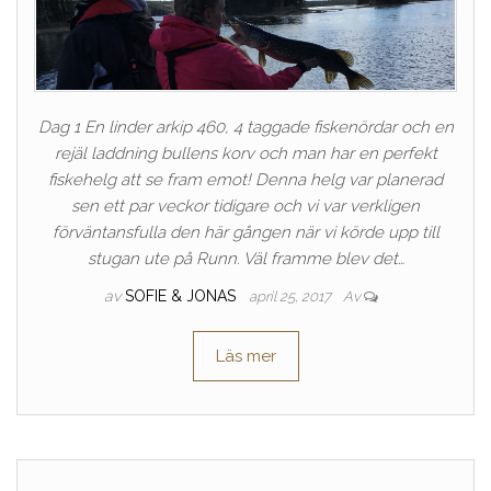
Dag 1 En linder arkip 460, 4 taggade fiskenördar och en
rejäl laddning bullens korv och man har en perfekt
fiskehelg att se fram emot! Denna helg var planerad
sen ett par veckor tidigare och vi var verkligen
förväntansfulla den här gången när vi körde upp till
stugan ute på Runn. Väl framme blev det…
av
SOFIE & JONAS
april 25, 2017
Av
Läs mer