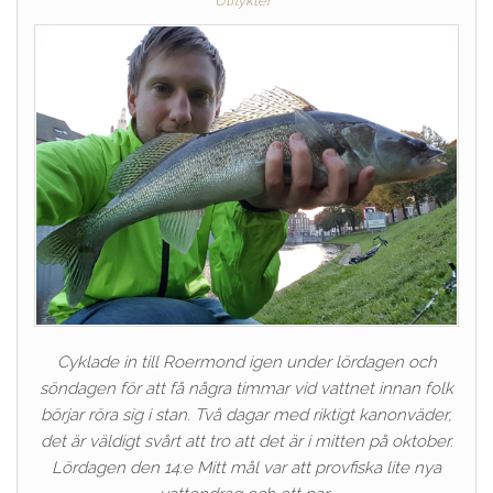
Utflykter
Cyklade in till Roermond igen under lördagen och
söndagen för att få några timmar vid vattnet innan folk
börjar röra sig i stan. Två dagar med riktigt kanonväder,
det är väldigt svårt att tro att det är i mitten på oktober.
Lördagen den 14:e Mitt mål var att provfiska lite nya