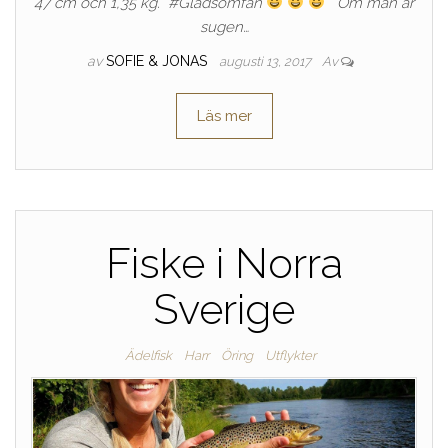
47 cm och 1,35 kg. #Gladsomfan
Om man är
sugen…
av
SOFIE & JONAS
augusti 13, 2017
Av
Läs mer
Fiske i Norra
Sverige
Ädelfisk
Harr
Öring
Utflykter