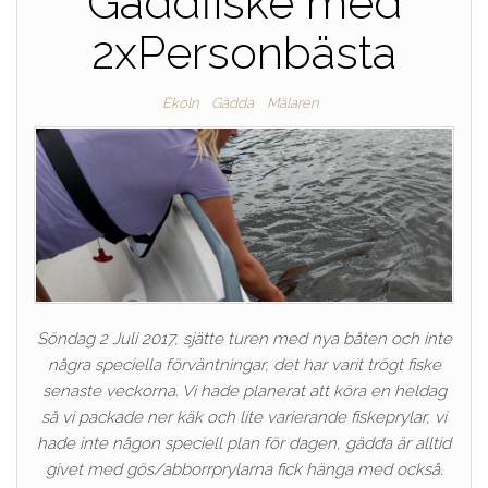
Gäddfiske med
2xPersonbästa
Ekoln
Gädda
Mälaren
Söndag 2 Juli 2017, sjätte turen med nya båten och inte
några speciella förväntningar, det har varit trögt fiske
senaste veckorna. Vi hade planerat att köra en heldag
så vi packade ner käk och lite varierande fiskeprylar, vi
hade inte någon speciell plan för dagen, gädda är alltid
givet med gös/abborrprylarna fick hänga med också.