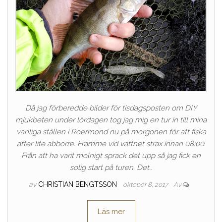
Då jag förberedde bilder för tisdagsposten om DIY
mjukbeten under lördagen tog jag mig en tur in till mina
vanliga ställen i Roermond nu på morgonen för att fiska
after lite abborre. Framme vid vattnet strax innan 08:00.
Från att ha varit molnigt sprack det upp så jag fick en
solig start på turen. Det…
av
CHRISTIAN BENGTSSON
oktober 8, 2017
Av
Läs mer