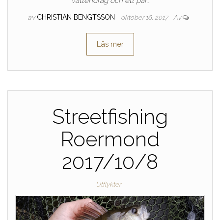
vattendrag och ett par…
av
CHRISTIAN BENGTSSON
oktober 16, 2017
Av
Läs mer
Streetfishing
Roermond
2017/10/8
Utflykter