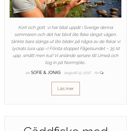
Kort och gott, vi har bilat uppåt i Sverige denna
sommaren och det har blivit lite fiske längst vägen,
tänkte bara slänga ut lite bilder på några av de fiskar vi
lyckats lura upp =) Första stoppet Fågelsundet – 35 Id
upp, smått men kul! Vi anlände senare till Umeå och
tog in på Norrmjöle…
av
SOFIE & JONAS
augusti 13, 2017
Av
Läs mer