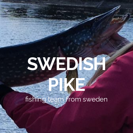
SWEDISH
PIKE
fishing team from sweden