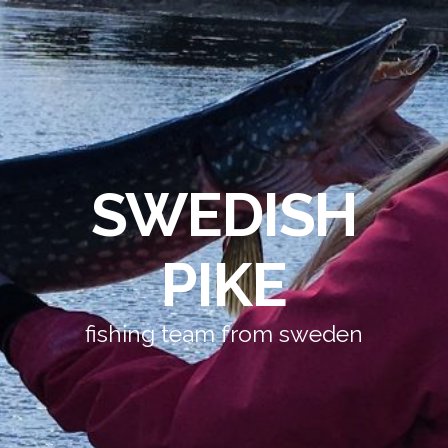
SWEDISH
PIKE
fishing team from sweden