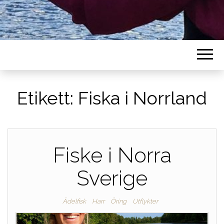
Etikett:
Fiska i Norrland
Fiske i Norra
Sverige
Ädelfisk
Harr
Öring
Utflykter