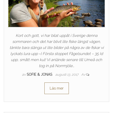
Kort och gott, vi har bilat uppåt i Sverige denna
sommaren och det har blivit lite fiske längst vägen,
tänkte bara slänga ut lite bilder på några av de fiskar vi
lyckats lura upp =) Första stoppet Fågelsundet – 35 Id
upp, smått men kul! Vi anlände senare till Umeå och
tog in på Norrmjöle…
av
SOFIE & JONAS
augusti 13, 2017
Av
Läs mer