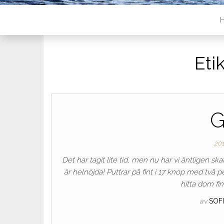
Eti
G
201
Det har tagit lite tid, men nu har vi äntligen sk
är helnöjda! Puttrar på fint i 17 knop med två 
hitta dom fi
av
SOF