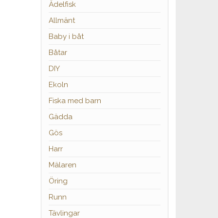
Ädelfisk
Allmänt
Baby i båt
Båtar
DIY
Ekoln
Fiska med barn
Gädda
Gös
Harr
Mälaren
Öring
Runn
Tävlingar