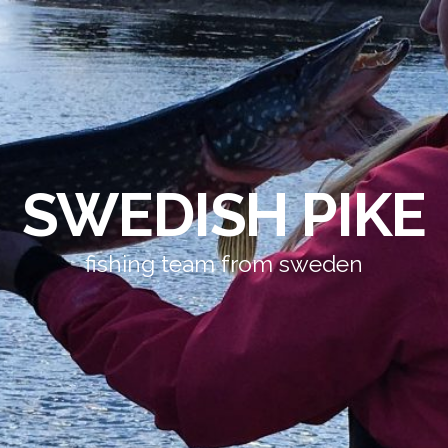
SWEDISH PIKE
fishing team from sweden