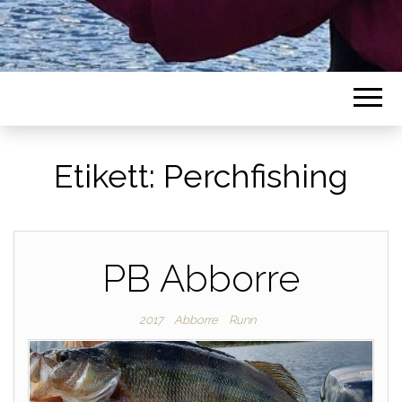
Etikett:
Perchfishing
PB Abborre
2017
Abborre
Runn