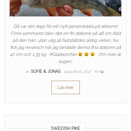
Då var det dags för ett nytt personbästa på abborre!
Förra sommaren blev det en fin abborre på 48 cm (bild
på den här), utan våg så fastställdes aldrig vikten. Nu
fick jag revansch när jag landade denna fina abborre på
47 cm och 1,35 kg. #Gladsomfan
Om man är
sugen…
av
SOFIE & JONAS
augusti 13, 2017
Av
Läs mer
SWEDISH PIKE