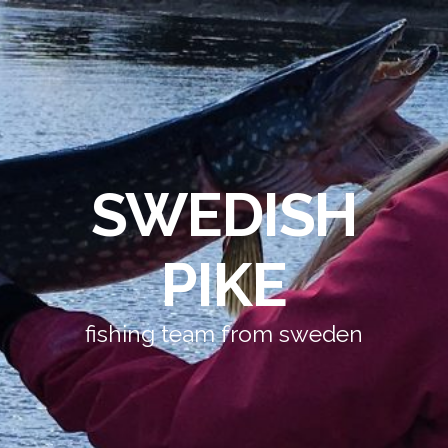
SWEDISH
PIKE
fishing team from sweden