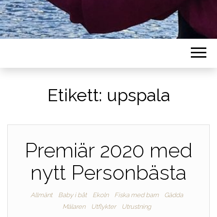
Etikett:
upspala
Premiär 2020 med
nytt Personbästa
Allmänt
Baby i båt
Ekoln
Fiska med barn
Gädda
Mälaren
Utflykter
Utrustning