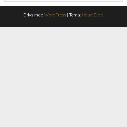
Drivs med
WordPress
|
Tema:
Head Blog