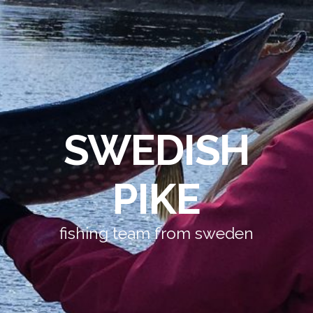
SWEDISH
PIKE
fishing team from sweden