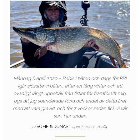
Måndag 6 april 2020 – Bebis i båten och dags för PB!
Igår sjösatte vi båten, efter en lång vinter och ett
ovanligt långt uppehåll från fisket för framförallt mig,
pga att jag spenderade förra och endel av detta året
med att vara gravid, och för 7 veckor sedan fick vi vår
son. Har under…
av
SOFIE & JONAS
april 7, 2020
Av