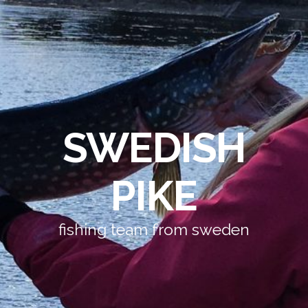
SWEDISH
PIKE
fishing team from sweden