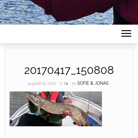
20170417_150808
av
SOFIE & JONAS
augusti 15, 2017
0