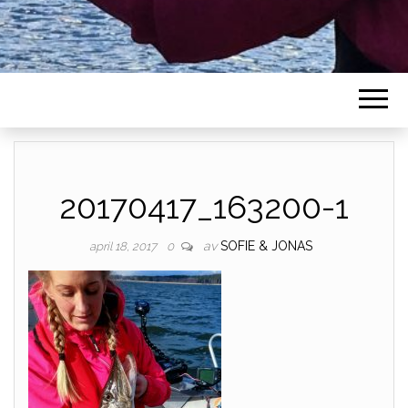
20170417_163200-1
av
SOFIE & JONAS
april 18, 2017
0