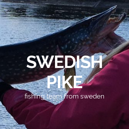
SWEDISH
PIKE
fishing team from sweden