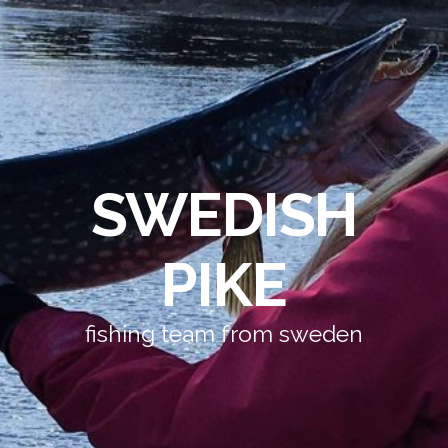
SWEDISH
PIKE
fishing team from sweden