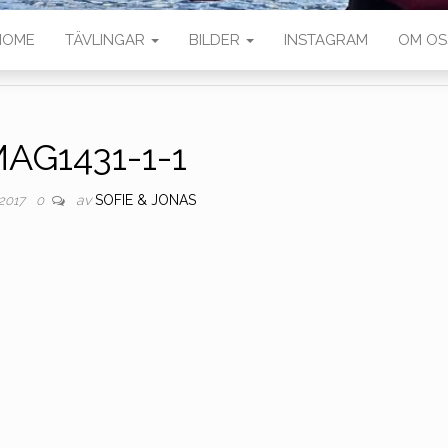
HOME
TÄVLINGAR
BILDER
INSTAGRAM
OM OS
MAG1431-1-1
av
SOFIE & JONAS
, 2017
0