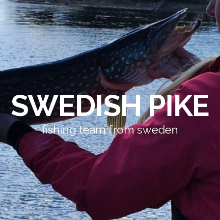
SWEDISH PIKE
fishing team from sweden