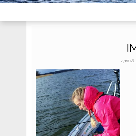
I
april 18