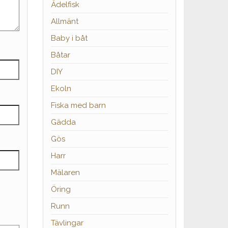
Ädelfisk
Allmänt
Baby i båt
Båtar
DIY
Ekoln
Fiska med barn
Gädda
Gös
Harr
Mälaren
Öring
Runn
Tävlingar