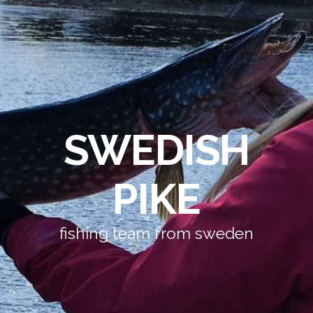
SWEDISH
PIKE
fishing team from sweden