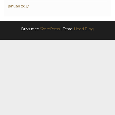
januari 2017
Drivs med
WordPress
|
Tema:
Head Blog