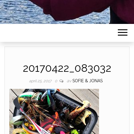
20170422_083032
av
SOFIE & JONAS
april 25, 2017
0