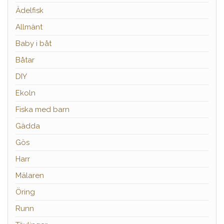
Ädelfisk
Allmänt
Baby i båt
Båtar
DIY
Ekoln
Fiska med barn
Gädda
Gös
Harr
Mälaren
Öring
Runn