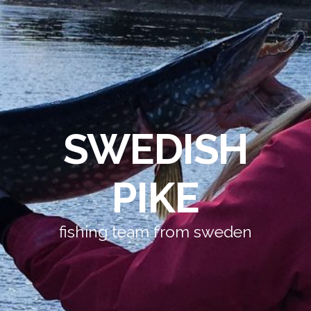
SWEDISH
PIKE
fishing team from sweden