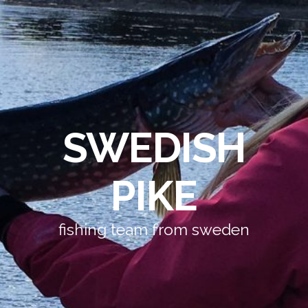
SWEDISH
PIKE
fishing team from sweden