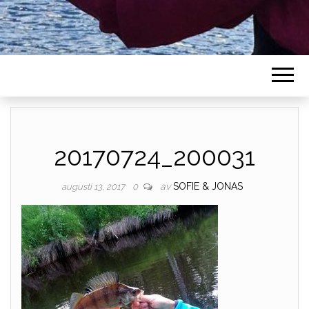
20170724_200031
av
SOFIE & JONAS
augusti 13, 2017
0