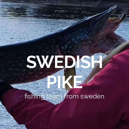
SWEDISH
PIKE
fishing team from sweden