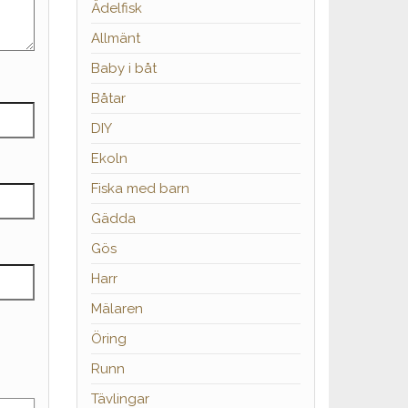
Ädelfisk
Allmänt
Baby i båt
Båtar
DIY
Ekoln
Fiska med barn
Gädda
Gös
Harr
Mälaren
Öring
Runn
Tävlingar