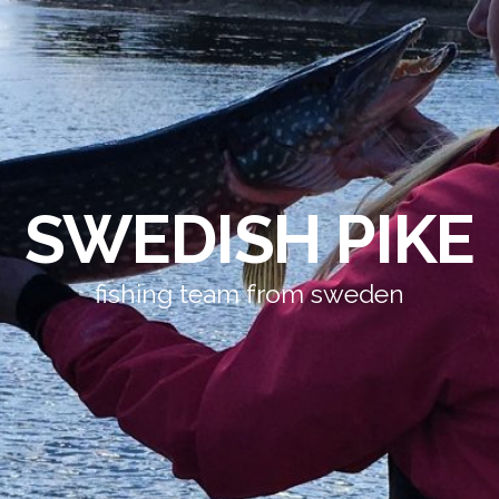
SWEDISH PIKE
fishing team from sweden