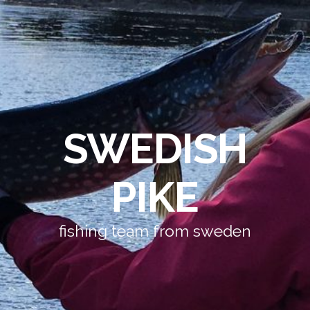
SWEDISH
PIKE
fishing team from sweden