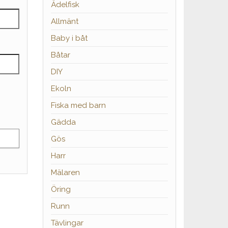
Ädelfisk
Allmänt
Baby i båt
Båtar
DIY
Ekoln
Fiska med barn
Gädda
Gös
Harr
Mälaren
Öring
Runn
Tävlingar