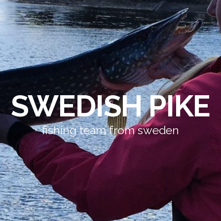
SWEDISH PIKE
fishing team from sweden