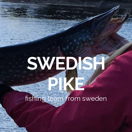
SWEDISH
PIKE
fishing team from sweden