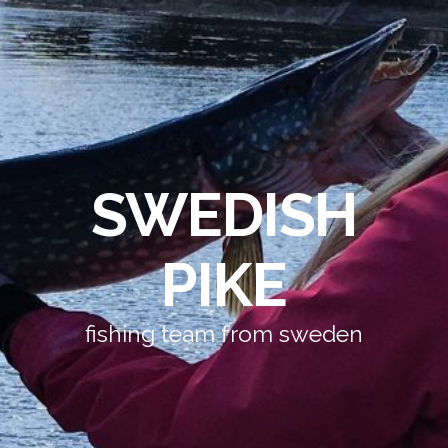
SWEDISH
PIKE
fishing team from sweden