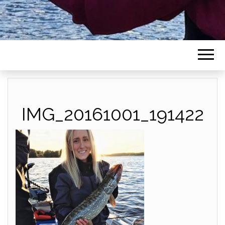
IMG_20161001_191422