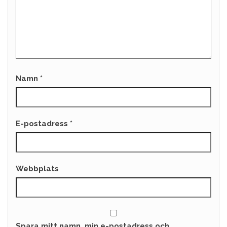
Namn
*
E-postadress
*
Webbplats
Spara mitt namn, min e-postadress och